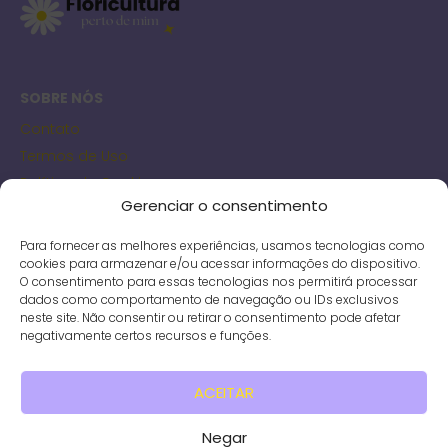
SOBRE NÓS
Contato
Termos de Uso
Política de Cookies
Gerenciar o consentimento
Política de Privacidade
Para fornecer as melhores experiências, usamos tecnologias como
cookies para armazenar e/ou acessar informações do dispositivo.
FLORICULTURAS
O consentimento para essas tecnologias nos permitirá processar
dados como comportamento de navegação ou IDs exclusivos
Floriculturas em Guarulhos
neste site. Não consentir ou retirar o consentimento pode afetar
Floriculturas em São Gonçalo
negativamente certos recursos e funções.
Floriculturas em Serra
Floriculturas em Uberlândia
ACEITAR
© 2025 Floricultura perto de mim · Todos os direitos
Negar