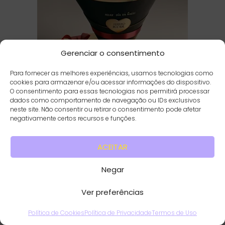
Gerenciar o consentimento
Para fornecer as melhores experiências, usamos tecnologias como
cookies para armazenar e/ou acessar informações do dispositivo.
O consentimento para essas tecnologias nos permitirá processar
dados como comportamento de navegação ou IDs exclusivos
Buquê de rosas e ferrero rocher dia das
neste site. Não consentir ou retirar o consentimento pode afetar
negativamente certos recursos e funções.
mães
ACEITAR
R$ 100,00-200,00
Negar
Ver preferências
Política de Cookies
Política de Privacidade
Termos de Uso