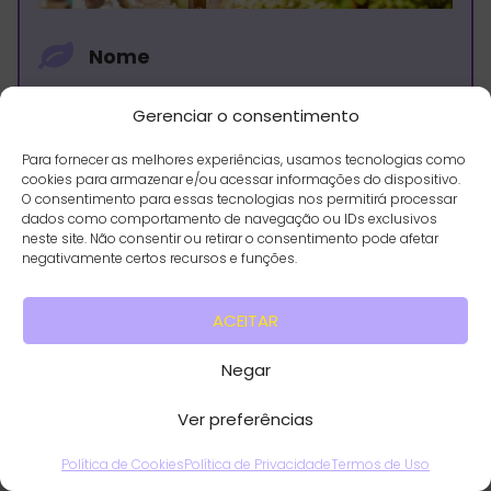
Nome
Floricultura Flor em Casa
Gerenciar o consentimento
Endereço
Para fornecer as melhores experiências, usamos tecnologias como
cookies para armazenar e/ou acessar informações do dispositivo.
O consentimento para essas tecnologias nos permitirá processar
dados como comportamento de navegação ou IDs exclusivos
Telefone
neste site. Não consentir ou retirar o consentimento pode afetar
negativamente certos recursos e funções.
+55 81 99511-8515
Horário
ACEITAR
Segunda a Sexta:
8h às 18h
Negar
Sábado:
8h às 13h
Domingo:
9h às 13h
Ver preferências
Política de Cookies
Política de Privacidade
Termos de Uso