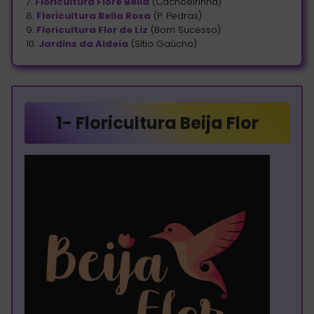
7.
Floricultura Fiore Bella
(Cachoeirinha)
8.
Floricultura Bella Rosa
(P. Pedras)
9.
Floricultura Flor de Liz
(Bom Sucesso)
10.
Jardins da Aldeia
(Sítio Gaúcho)
1-
Floricultura Beija Flor