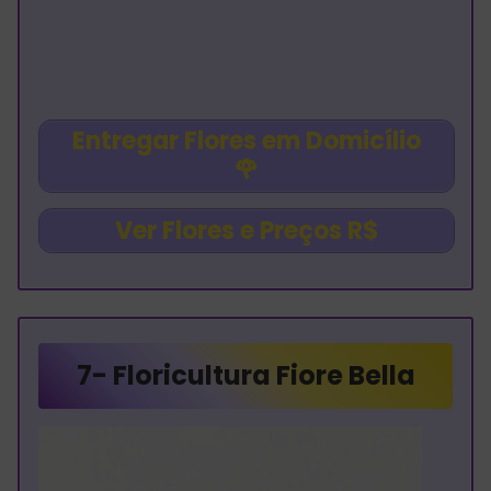
Entregar Flores em Domicílio
🌹
Ver Flores e Preços R$
7-
Floricultura Fiore Bella