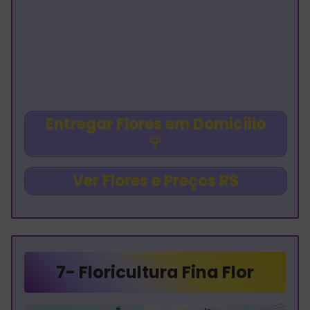
Entregar Flores em Domicílio
🌹
Ver Flores e Preços R$
7-
Floricultura Fina Flor