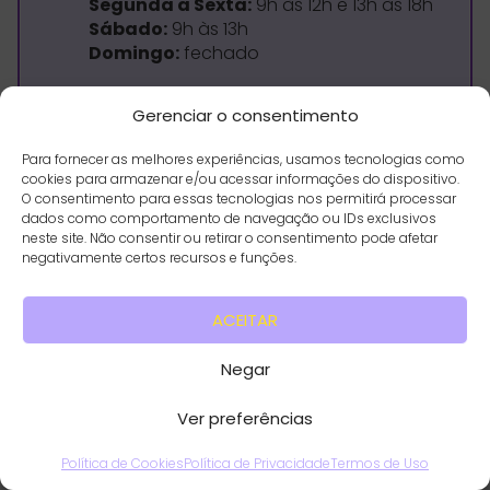
Segunda a Sexta:
9h às 12h e 13h às 18h
Sábado:
9h às 13h
Domingo:
fechado
Gerenciar o consentimento
Para fornecer as melhores experiências, usamos tecnologias como
cookies para armazenar e/ou acessar informações do dispositivo.
O consentimento para essas tecnologias nos permitirá processar
dados como comportamento de navegação ou IDs exclusivos
neste site. Não consentir ou retirar o consentimento pode afetar
negativamente certos recursos e funções.
ACEITAR
Negar
Entregar Flores em Domicílio
Ver preferências
🌹
Política de Cookies
Política de Privacidade
Termos de Uso